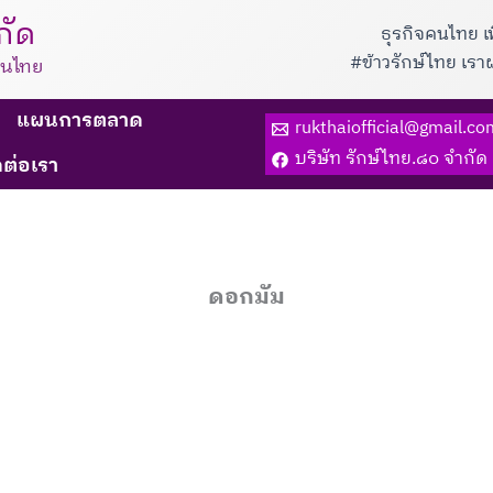
กัด
ธุรกิจคนไทย เ
#ข้าวรักษ์ไทย เร
็นไทย
แผนการตลาด
rukthaiofficial@gmail.co
บริษัท รักษ์ไทย.๘๐ จำกัด
ดต่อเรา
ดอกมัม