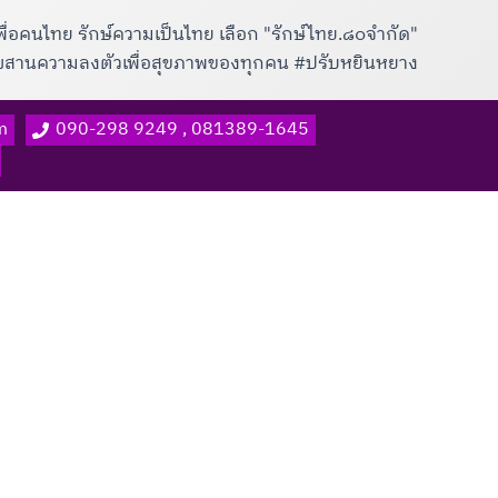
พื่อคนไทย รักษ์ความเป็นไทย เลือก "รักษ์ไทย.๘๐จำกัด"
าผสานความลงตัวเพื่อสุขภาพของทุกคน #ปรับหยินหยาง
m
090-298 9249 , 081389-1645