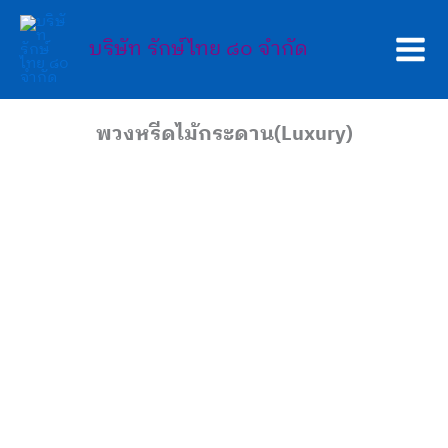
Skip
Main
to
บริษัท รักษ์ไทย ๘๐ จำกัด
Men
content
พวงหรีดไม้กระดาน(Luxury)