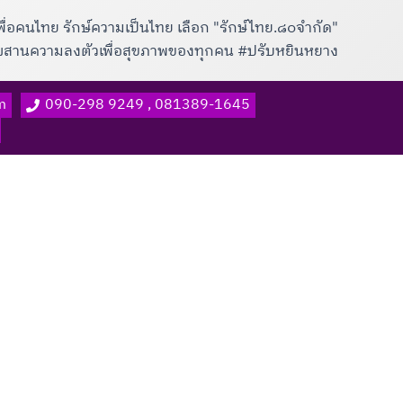
พื่อคนไทย รักษ์ความเป็นไทย เลือก "รักษ์ไทย.๘๐จำกัด"
าผสานความลงตัวเพื่อสุขภาพของทุกคน #ปรับหยินหยาง
m
090-298 9249 , 081389-1645