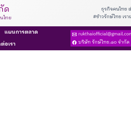
กัด
ธุรกิจคนไทย เ
#ข้าวรักษ์ไทย เร
็นไทย
แผนการตลาด
rukthaiofficial@gmail.co
บริษัท รักษ์ไทย.๘๐ จำกัด
ดต่อเรา