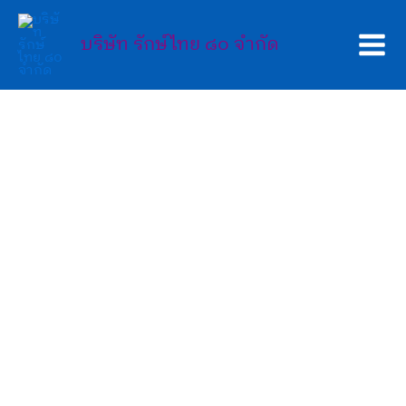
Skip
Main
to
บริษัท รักษ์ไทย ๘๐ จำกัด
Men
content