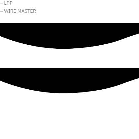
– LPP
– WIRE MASTER