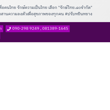
พื่อคนไทย รักษ์ความเป็นไทย เลือก "รักษ์ไทย.๘๐จำกัด"
าผสานความลงตัวเพื่อสุขภาพของทุกคน #ปรับหยินหยาง
m
090-298 9249 , 081389-1645