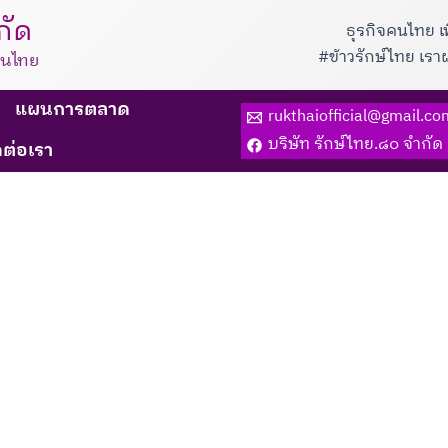
กัด
ธุรกิจคนไทย เ
#ข้าวรักษ์ไทย เร
็นไทย
แผนการตลาด
rukthaiofficial@gmail.co
บริษัท รักษ์ไทย.๘๐ จำกัด
ดต่อเรา