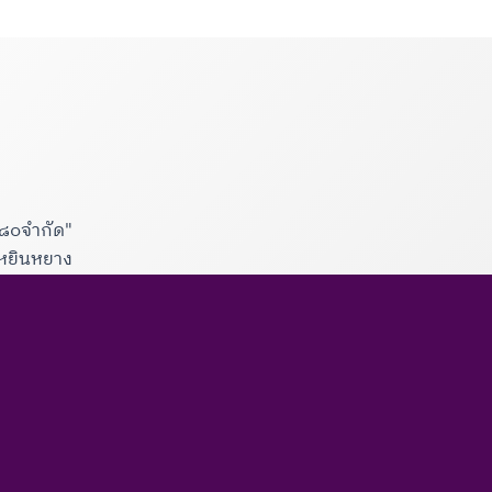
.๘๐จำกัด"
บหยินหยาง