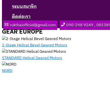
ระบบสมาชิก
ติดต่อเรา
rukthaiofficial@gmail.com
090-298 9249 , 08138
GEAR EUROPE
2-Stage Helical Bevel Geared Motors
STANDARD Helical Geared Motors
NORD