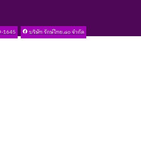
9-1645
บริษัท รักษ์ไทย.๘๐ จำกัด